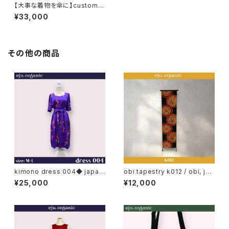
【大事な着物を傘に】custom
made umbrella
¥33,000
その他の商品
kimono dress 004◆ japan
obi tapestry k012 / obi, jap
ese antique (vintage) kimo
anese obi, japan, kimono
¥25,000
¥12,000
no
belt, obi belt