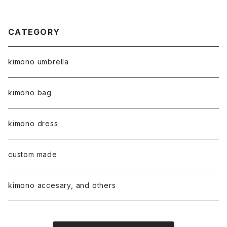
o-tomesode, black tomes
ode
CATEGORY
kimono umbrella
kimono bag
kimono dress
custom made
kimono accesary, and others