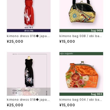
kimono dress 016◆ japan
kimono bag 008 / obi bag,
ese antique (vintage) kimo
japan metal clasp bag / M
¥25,000
¥15,000
no, tomesode kimono, iro-
tomesode, color tomesod
e
kimono dress 018◆ japan
kimono bag 004 / obi bag,
ese antique (vintage) kimo
japan metal clasp bag / M
¥25,000
¥15,000
no, tomesode kimono, kur