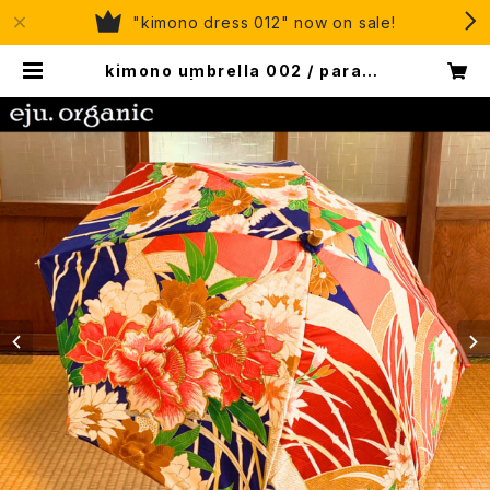
"kimono dress 012" now on sale!
kimono umbrella 002 / paraso
l | eju, organic