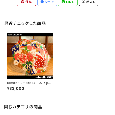
保存
シェア
LINE
ポスト
最近チェックした商品
kimono umbrella 002 / par
asol
¥33,000
同じカテゴリの商品