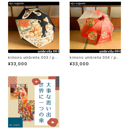
kimono umbrella 003 / par
kimono umbrella 004 / par
asol
asol
¥33,000
¥33,000